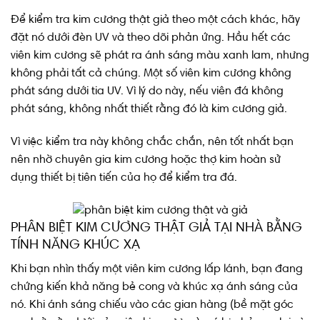
Để kiểm tra kim cương thật giả theo một cách khác, hãy
đặt nó dưới đèn UV và theo dõi phản ứng. Hầu hết các
viên kim cương sẽ phát ra ánh sáng màu xanh lam, nhưng
không phải tất cả chúng. Một số viên kim cương không
phát sáng dưới tia UV. Vì lý do này, nếu viên đá không
phát sáng, không nhất thiết rằng đó là kim cương giả.
Vì việc kiểm tra này không chắc chắn, nên tốt nhất bạn
nên nhờ chuyên gia kim cương hoặc thợ kim hoàn sử
dụng thiết bị tiên tiến của họ để kiểm tra đá.
PHÂN BIỆT KIM CƯƠNG THẬT GIẢ TẠI NHÀ BẰNG
TÍNH NĂNG KHÚC XẠ
Khi bạn nhìn thấy một viên kim cương lấp lánh, bạn đang
chứng kiến ​​khả năng bẻ cong và khúc xạ ánh sáng của
nó. Khi ánh sáng chiếu vào các gian hàng (bề mặt góc