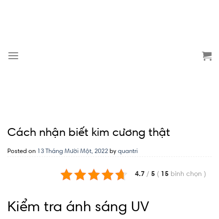
Skip
to
content
Cách nhận biết kim cương thật
Posted on
13 Tháng Mười Một, 2022
by
quantri
4.7
/
5
(
15
bình chọn
)
Kiểm tra ánh sáng UV