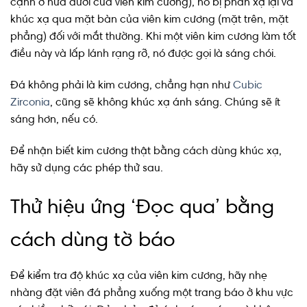
cạnh ở nửa dưới của viên kim cương), nó bị phản xạ lại và
khúc xạ qua mặt bàn của viên kim cương (mặt trên, mặt
phẳng) đối với mắt thường. Khi một viên kim cương làm tốt
điều này và lấp lánh rạng rỡ, nó được gọi là sáng chói.
Đá không phải là kim cương, chẳng hạn như
Cubic
Zirconia
, cũng sẽ không khúc xạ ánh sáng. Chúng sẽ ít
sáng hơn, nếu có.
Để nhận biết kim cương thật bằng cách dùng khúc xạ,
hãy sử dụng các phép thử sau.
Thử hiệu ứng ‘Đọc qua’ bằng
cách dùng tờ báo
Để kiểm tra độ khúc xạ của viên kim cương, hãy nhẹ
nhàng đặt viên đá phẳng xuống một trang báo ở khu vực