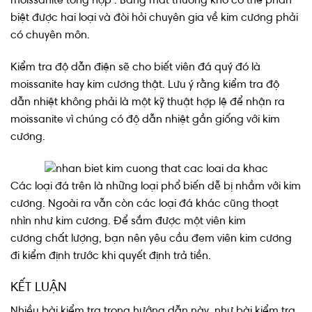
moissanite tổng hợp . Bằng mắt thường khó có thể phân
biệt được hai loại và đòi hỏi chuyên gia về kim cương phải
có chuyên môn.
Kiểm tra độ dẫn điện sẽ cho biết viên đá quý đó là
moissanite hay kim cương thật. Lưu ý rằng kiểm tra độ
dẫn nhiệt không phải là một kỹ thuật hợp lệ để nhận ra
moissanite vì chúng có độ dẫn nhiệt gần giống với kim
cương.
Các loại đá trên là những loại phổ biến dễ bị nhầm với kim
cương. Ngoài ra vẫn còn các loại đá khác cũng thoạt
nhìn như kim cương. Để sắm được một viên kim
cương chất lượng, bạn nên yêu cầu đem viên kim cương
đi kiểm định trước khi quyết định trả tiền.
KẾT LUẬN
Nhiều bài kiểm tra trong hướng dẫn này, như bài kiểm tra