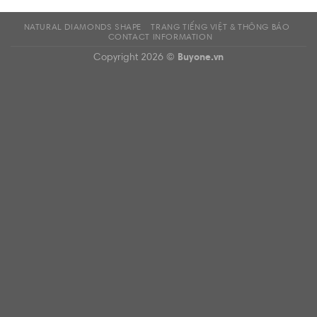
NATURAL DIAMONDS SHAPE
TRANG TIẾNG VIỆT & THÔNG BÁO
CONTACT INFORMATION
Copyright 2026 ©
Buyone.vn