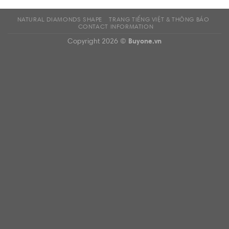
NATURAL DIAMONDS SHAPE
TRANG TIẾNG VIỆT & THÔNG BÁO
CONTACT INFORMATION
Copyright 2026 ©
Buyone.vn